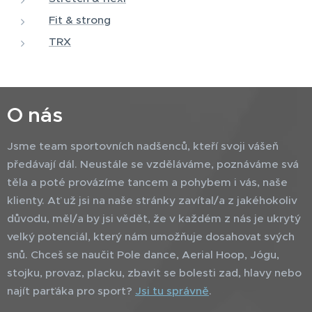
Fit & strong
TRX
O nás
Jsme team sportovních nadšenců, kteří svoji vášeň
předávají dál. Neustále se vzděláváme, poznáváme svá
těla a poté provázíme tancem a pohybem i vás, naše
klienty. Ať už jsi na naše stránky zavítal/a z jakéhokoliv
důvodu, měl/a by jsi vědět, že v každém z nás je ukrytý
velký potenciál, který nám umožňuje dosahovat svých
snů. Chceš se naučit Pole dance, Aerial Hoop, Jógu,
stojku, provaz, placku, zbavit se bolesti zad, hlavy nebo
najít parťáka pro sport?
Jsi tu správně
.