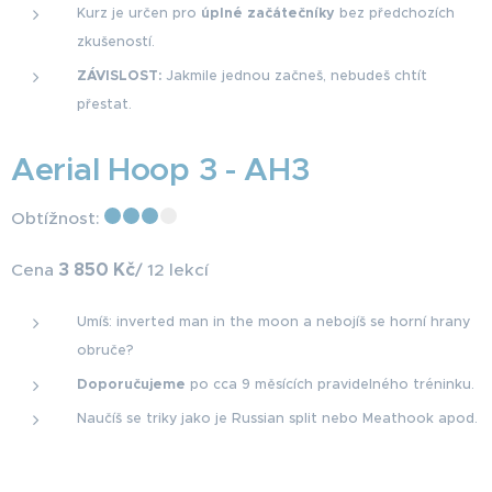
Kurz je určen pro
úplné začátečníky
bez předchozích
zkušeností.
ZÁVISLOST:
Jakmile jednou začneš, nebudeš chtít
přestat.
Aerial Hoop 3 - AH3
Obtížnost:
3 850 Kč
Cena
/ 12 lekcí
Umíš: inverted man in the moon a nebojíš se horní hrany
obruče?
Doporučujeme
po cca 9 měsících pravidelného tréninku.
Naučíš se triky jako je Russian split nebo Meathook apod.