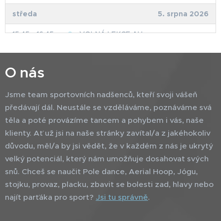
středa
5. srpna 2026
15:45 - 16:45
VOLNÁ LEKCE AH
čtvrtek
6. srpna 2026
O nás
15:45 - 16:45
VOLNÁ LEKCE AH
Jsme team sportovních nadšenců, kteří svoji vášeň
předávají dál. Neustále se vzděláváme, poznáváme svá
těla a poté provázíme tancem a pohybem i vás, naše
klienty. Ať už jsi na naše stránky zavítal/a z jakéhokoliv
důvodu, měl/a by jsi vědět, že v každém z nás je ukrytý
velký potenciál, který nám umožňuje dosahovat svých
snů. Chceš se naučit Pole dance, Aerial Hoop, Jógu,
stojku, provaz, placku, zbavit se bolesti zad, hlavy nebo
najít parťáka pro sport?
Jsi tu správně
.