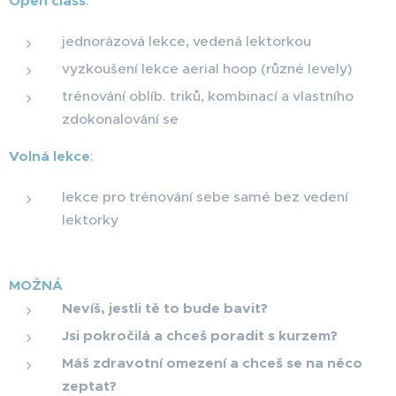
Open class
:
jednorázová lekce, vedená lektorkou
vyzkoušení lekce aerial hoop (různé levely)
trénování oblíb. triků, kombinací a vlastního
zdokonalování se
Volná lekce
:
lekce pro trénování sebe samé bez vedení
lektorky
MOŽNÁ ☝️
Nevíš, jestli tě to bude bavit?
Jsi pokročilá a chceš poradit s kurzem?
Máš zdravotní omezení a chceš se na něco
zeptat?