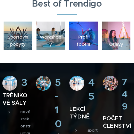
Best of Trendigo
Sportovní
Workshop
Profi
pobyty
y
focení
Oslavy
3
5
4
7
4
-
5
TRÉNIKO
VÉ SÁLY
9
1
LEKCÍ
nově
TÝDNĚ
POČET
zrek
0
ČLENSTVÍ
onstr
sport
uova