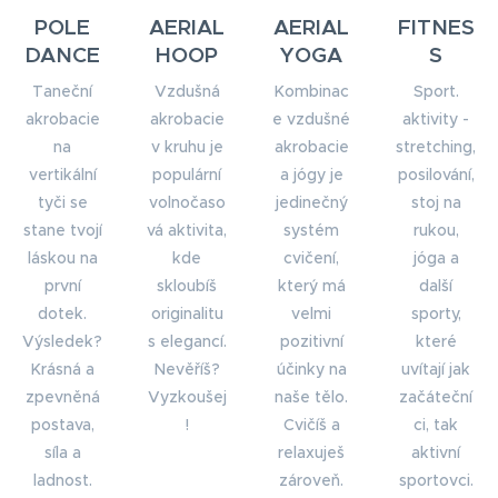
POLE
AERIAL
AERIAL
FITNES
DANCE
HOOP
YOGA
S
Taneční
Vzdušná
Kombinac
Sport.
akrobacie
akrobacie
e vzdušné
aktivity -
na
v kruhu je
akrobacie
stretching,
vertikální
populární
a jógy je
posilování,
tyči se
volnočaso
jedinečný
stoj na
stane tvojí
vá aktivita,
systém
rukou,
láskou na
kde
cvičení,
jóga a
první
skloubíš
který má
další
dotek.
originalitu
velmi
sporty,
Výsledek?
s elegancí.
pozitivní
které
Krásná a
Nevěříš?
účinky na
uvítají jak
zpevněná
Vyzkoušej
naše tělo.
začáteční
postava,
!
Cvičíš a
ci, tak
síla a
relaxuješ
aktivní
ladnost.
zároveň.
sportovci.