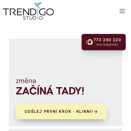
773 250 220
lift_to_talk
sms kdykoliv
změna
ZAČÍNÁ TADY!
arrow_forward
UDĚLEJ PRVNÍ KROK - KLIKNI!