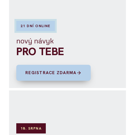
21 DNÍ ONLINE
nový návyk
PRO TEBE
arrow_forward
REGISTRACE ZDARMA
18. SRPNA