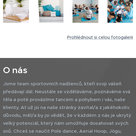
Prohlédnout si celou fotogalerii
O nás
Jsme team sportovních nadšenců, kteří svoji vášeň
předávají dál. Neustále se vzděláváme, poznáváme svá
těla a poté provázíme tancem a pohybem i vás, naše
klienty. Ať už jsi na naše stránky zavítal/a z jakéhokoliv
důvodu, měl/a by jsi vědět, že v každém z nás je ukrytý
velký potenciál, který nám umožňuje dosahovat svých
snů. Chceš se naučit Pole dance, Aerial Hoop, Jógu,