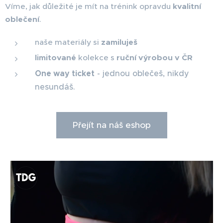
Víme, jak důležité je mít na trénink opravdu
kvalitní
oblečení
.
naše materiály si
zamiluješ
limitované
kolekce s
ruční výrobou v ČR
One way ticket
- jednou oblečeš, nikdy
nesundáš.
Přejít na náš eshop