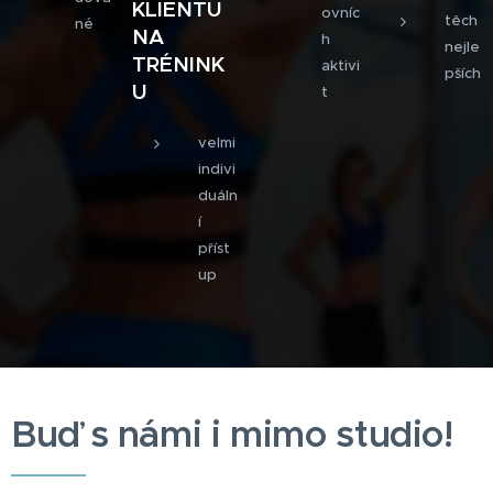
KLIENTŮ
ovníc
těch
né
NA
h
nejle
TRÉNINK
aktivi
pších
U
t
velmi
indivi
duáln
í
příst
up
Buď s námi i mimo studio!