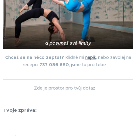
a posuneš své limity
Chceš se na něco zeptat?
Klidně mi
napiš
, nebo zavolej na
recepci
737 086 680
, jsme tu pro tebe ✌️.
Zde je prostor pro tvůj dotaz ⤵️
Tvoje zpráva: