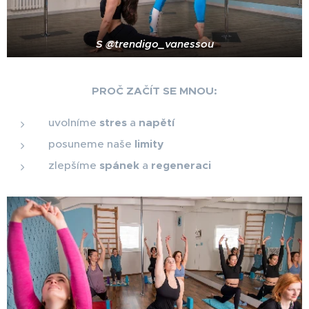
S @trendigo_vanessou
PROČ ZAČÍT SE MNOU:
uvolníme
stres
a
napětí
posuneme naše
limity
zlepšíme
spánek
a
regeneraci