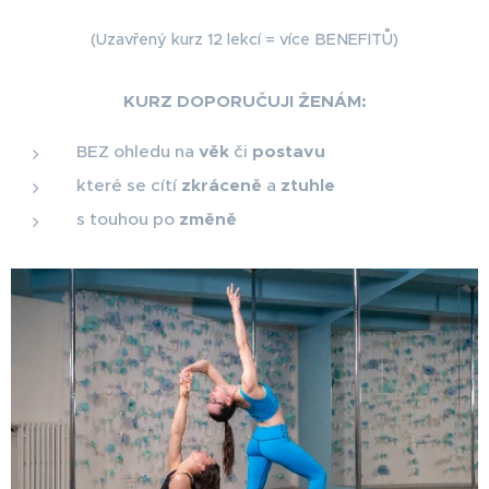
(Uzavřený kurz 12 lekcí = více BENEFITŮ)
KURZ DOPORUČUJI ŽENÁM:
BEZ ohledu na
věk
či
postavu
které se cítí
zkráceně
a
ztuhle
s touhou po
změně