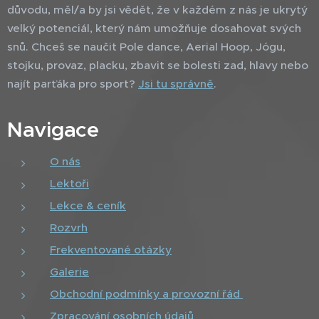
důvodu, měl/a by jsi vědět, že v každém z nás je ukrytý
velký potenciál, který nám umožňuje dosahovat svých
snů. Chceš se naučit Pole dance, Aerial Hoop, Jógu,
stojku, provaz, placku, zbavit se bolesti zad, hlavy nebo
najít parťáka pro sport?
Jsi tu správně
.
Navigace
O nás
Lektoři
Lekce & ceník
Rozvrh
Frekventované otázky
Galerie
Obchodní podmínky a provozní řád
Zpracování osobních údajů