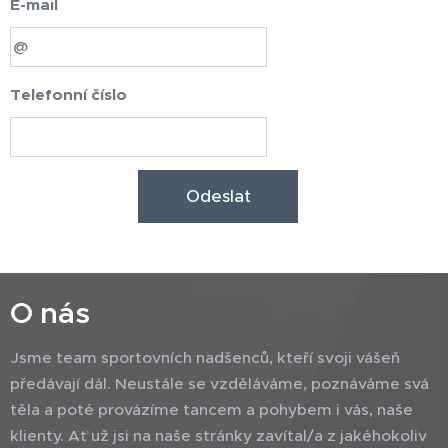
E-mail
Telefonní číslo
Odeslat
O nás
Jsme team sportovních nadšenců, kteří svoji vášeň
předávají dál. Neustále se vzděláváme, poznáváme svá
těla a poté provázíme tancem a pohybem i vás, naše
klienty. Ať už jsi na naše stránky zavítal/a z jakéhokoliv