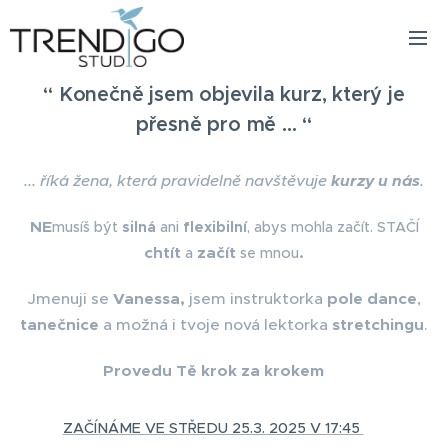
“ Konečně jsem objevila kurz, který je
přesně pro mě ... “
... říká žena, která pravidelně navštěvuje
kurzy u nás
.
NE
musíš být
silná
ani
flexibilní
, abys mohla začít. STAČÍ
chtít
začít
.
a
se mnou
Jmenuji
se
Vanessa,
js
em instruktorka
pole dance
,
tanečnice
a možná i tvoje nová lektorka
stretchingu
.
Provedu Tě krok za krokem
⤵️
ZAČÍNÁME VE STŘEDU 25.3. 2025 V 17:45
✅