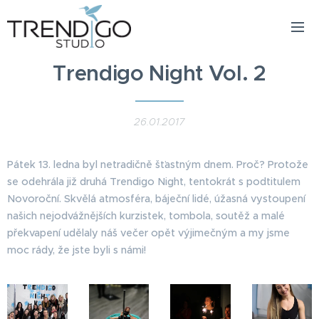
Trendigo Night Vol. 2
26.01.2017
Pátek 13. ledna byl netradičně šťastným dnem. Proč? Protože
se odehrála již druhá Trendigo Night, tentokrát s podtitulem
Novoroční. Skvělá atmosféra, báječní lidé, úžasná vystoupení
našich nejodvážnějších kurzistek, tombola, soutěž a malé
překvapení udělaly náš večer opět výjimečným a my jsme
moc rády, že jste byli s námi!