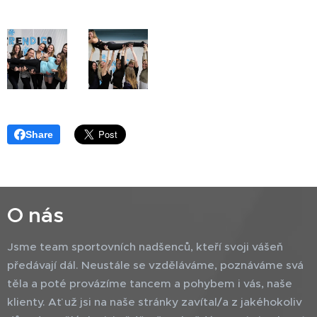
Share
O nás
Jsme team sportovních nadšenců, kteří svoji vášeň
předávají dál. Neustále se vzděláváme, poznáváme svá
těla a poté provázíme tancem a pohybem i vás, naše
klienty. Ať už jsi na naše stránky zavítal/a z jakéhokoliv