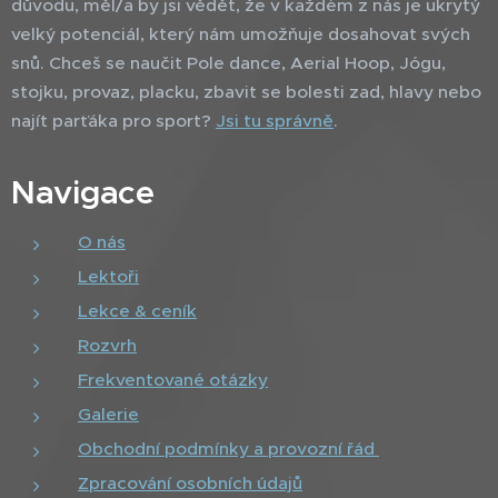
důvodu, měl/a by jsi vědět, že v každém z nás je ukrytý
velký potenciál, který nám umožňuje dosahovat svých
snů. Chceš se naučit Pole dance, Aerial Hoop, Jógu,
stojku, provaz, placku, zbavit se bolesti zad, hlavy nebo
najít parťáka pro sport?
Jsi tu správně
.
Navigace
O nás
Lektoři
Lekce & ceník
Rozvrh
Frekventované otázky
Galerie
Obchodní podmínky a provozní řád
Zpracování osobních údajů