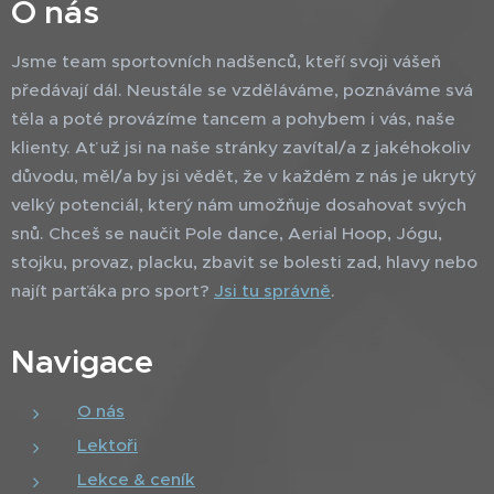
O nás
Jsme team sportovních nadšenců, kteří svoji vášeň
předávají dál. Neustále se vzděláváme, poznáváme svá
těla a poté provázíme tancem a pohybem i vás, naše
klienty. Ať už jsi na naše stránky zavítal/a z jakéhokoliv
důvodu, měl/a by jsi vědět, že v každém z nás je ukrytý
velký potenciál, který nám umožňuje dosahovat svých
snů. Chceš se naučit Pole dance, Aerial Hoop, Jógu,
stojku, provaz, placku, zbavit se bolesti zad, hlavy nebo
najít parťáka pro sport?
Jsi tu správně
.
Navigace
O nás
Lektoři
Lekce & ceník