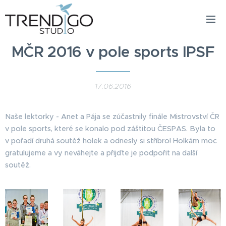
MČR 2016 v pole sports IPSF
17.06.2016
Naše lektorky - Anet a Pája se zúčastnily finále Mistrovství ČR
v pole sports, které se konalo pod záštitou ČESPAS. Byla to
v pořadí druhá soutěž holek a odnesly si stříbro! Holkám moc
gratulujeme a vy neváhejte a přijďte je podpořit na další
soutěž.